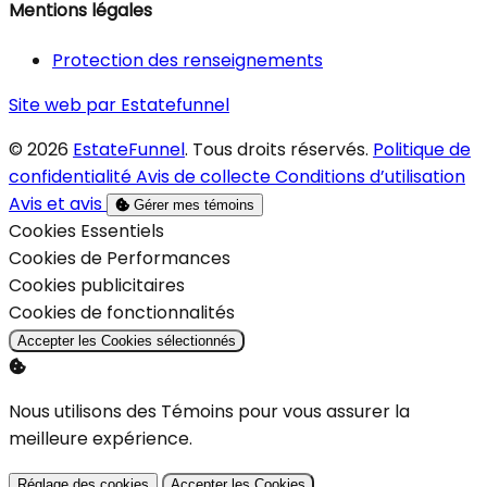
Mentions légales
Protection des renseignements
Site web par Estatefunnel
© 2026
EstateFunnel
. Tous droits réservés.
Politique de
confidentialité
Avis de collecte
Conditions d’utilisation
Avis et avis
Gérer mes témoins
Activer
Cookies Essentiels
Activer
Cookies de Performances
Activer
Cookies publicitaires
Activer
Cookies de fonctionnalités
Accepter les Cookies sélectionnés
Nous utilisons des Témoins pour vous assurer la
meilleure expérience.
Réglage des cookies
Accepter les Cookies