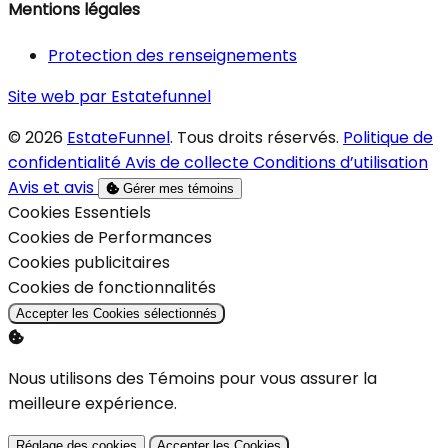
Mentions légales
Protection des renseignements
Site web par Estatefunnel
© 2026
EstateFunnel
. Tous droits réservés.
Politique de
confidentialité
Avis de collecte
Conditions d’utilisation
Avis et avis
Gérer mes témoins
Activer
Cookies Essentiels
Activer
Cookies de Performances
Activer
Cookies publicitaires
Activer
Cookies de fonctionnalités
Accepter les Cookies sélectionnés
Nous utilisons des Témoins pour vous assurer la
meilleure expérience.
Réglage des cookies
Accepter les Cookies