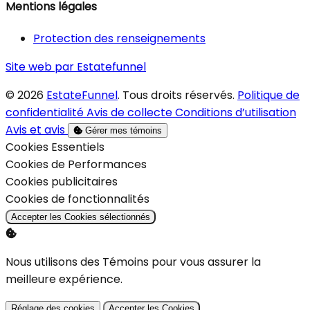
Mentions légales
Protection des renseignements
Site web par Estatefunnel
© 2026
EstateFunnel
. Tous droits réservés.
Politique de
confidentialité
Avis de collecte
Conditions d’utilisation
Avis et avis
Gérer mes témoins
Activer
Cookies Essentiels
Activer
Cookies de Performances
Activer
Cookies publicitaires
Activer
Cookies de fonctionnalités
Accepter les Cookies sélectionnés
Nous utilisons des Témoins pour vous assurer la
meilleure expérience.
Réglage des cookies
Accepter les Cookies