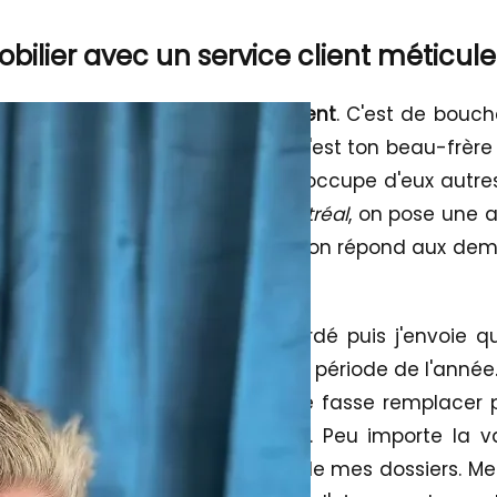
ilier avec un service client méticule
osse partie, c'est le
référencement
. C'est de bouche 
s une propriété en vente, puis c'est ton beau-frère 
, puis je suis professionnel, je m'occupe d'eux autr
a publiée dans le
Journal de Montréal
, on pose une a
iption, on répond au téléphone, on répond aux dema
au dossier aussi.
urrait arriver que je sois débordé puis j'envoie 
 d'y aller, tout dépendant de la période de l'année.
'en occupe. À moins que je me fasse remplacer 
nnellement de chaque dossier. Peu importe la val
iété comme telle, je m'occupe de mes dossiers. Mes s