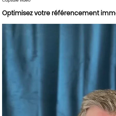
Capsule vidéo
Optimisez votre référencement immob
En gr
prend
aussi
on l'
descr
un be
Ça po
temps
qui m
perso
propr