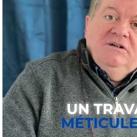
pas p
mieux
c'est
Le bo
qui e
marqu
dirai