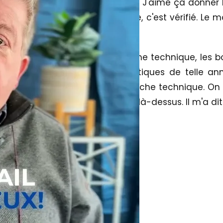
erfectionniste, mais
méticuleux
. J'aime ça donner l
 que je peux. Ce n'est pas ironie, c'est vérifié. L
 la bonne évaluation.
n emplacement aussi sur la fiche technique, les b
st vérifiée, les installations septiques de telle 
e pas n'importe quoi dans la fiche technique. On a
s que je suis très, très orgueilleux là-dessus. Il m'a d